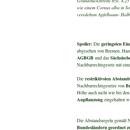
Grundstücksbreite bzw. 4,25
wie einem Cornus alba in Sor
veredeltem Apfelbaum- Hal
Spoiler:
geringsten Ei
D
ie
abgesehen von Bremen, Ham
AGBGB
Sächsisch
und das
Nachbarrechtsgesetz mit ein
restriktivsten Abstand
Die
Br
Nachbarrechtsgesetze von
Höhe auch nicht wie bei den
Anpflanzung
eingehalten w
Die Abstandsregeln gemäß 
Bundesländern geordnet z