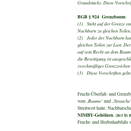
Grundstücks. Diese Vorschri
BGB § 924 Grenzbaum
(1)
Steht auf der Grenze e
Nachbarn zu gleichen Teilen
(2)
Jeder der Nachbarn kan
gleichen Teilen zur Last. De
auf sein Recht an dem Baume
die Beseitigung ist ausgesc
zweckmäßiges Grenzzeichen 
(3)
Diese Vorschriften gelt
Frucht-Überfall- und Grenzb
vom ‚
Baume‘
und
‚Strauche
Streitwert hatte. Nachbarsch
NIMBY-Gehölzen
n
i
, (
ot
n
Frucht- und Herbstlaubfalls