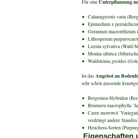
Unterpflanzung m
Für eine
Calamagrostis varia (Berg
Epimedium x perralchicum
Geranium macrorrhizum i
Lithosperum purpurocaer
Luzula sylvativa (Wald-M
Montia sibirica (Sibirisch
Waldsteinia geoides (Gol
Angebot an Bodenfeu
Ist das
sehr schön passende krautige
Bergenien-Hybriden (Berg
Brunnera macrophylla ’Ja
Carex morrowii ’Variegata
verdrängt andere Stauden
Heuchera-Sorten (Purpur
Eigenschaften