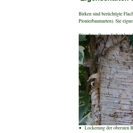
Birken sind berüchtigte Fla
Pionierbaumarten). Sie eigne
Wer diese Besonderheit bei d
(vertikale Wurzelsperre), be
Unterpflanzung zum gleichen 
Wurzelkonkurrenz besser eins
Für eine nachträgliche Un
Lücken zwischen den teils br
Herbst, so dass die krautig
dem Boden) und noch vor d
Die Flächen werden soweit es
Beseitigung Aufwuchs
Lockerung der obersten 