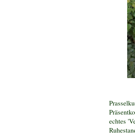
Prasselk
Präsentko
echtes 'V
Ruhestand