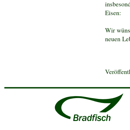
insbesond
Eisen:
Wir wünsc
neuen Leb
Veröffent