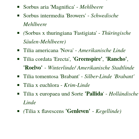
Sorbus aria 'Magnifica' -
Mehlbeere
Sorbus intermedia 'Browers' -
Schwedische
Mehlbeere
(
Sorbus x thuringiana 'Fastigiata' -
Thüringische
Säulen-Mehlbeere)
Tilia americana 'Nova' -
Amerikanische Linde
'Greenspire'
'Rancho'
Tilia cordata 'Erecta',
,
,
'Roelvo'
-
Winterlinde/ Amerikanische Stadtlinde
Tilia tomentosa 'Brabant' -
Silber-Linde 'Brabant'
Tilia x euchlora -
Krim-Linde
'Pallida
Tilia x europaea und Sorte
' -
Holländische
Linde
'Genleven'
(
Tilia x flavescens
-
Kegellinde)