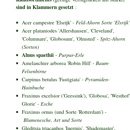
sind in Klammern gesetzt
:
Acer campestre 'Elsrijk' -
Feld-Ahorn Sorte 'Elsrijk'
Acer plataniodes 'Allershausen', 'Cleveland',
'Columnare', 'Globosum', 'Olmsted' -
Spitz-Ahorn
(Sorten)
Alnus spaethii
-
Purpur-Erle
Amelanchier arborea 'Robin Hill' -
Baum-
Felsenbirne
Carpinus betulus 'Fastigiata' -
Pyramiden-
Hainbuche
Fraxinus excelsior ('Geessink'), 'Globosa', 'Westhof'
Glorie' -
Esche
Fraxinus ornus (und Sorte 'Rotterdam') -
Blumenesche, Art und Sorte
Gleditsia triacanhos 'Inermis', 'Shademaster',