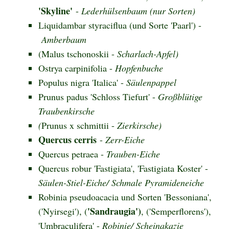
'Skyline'
-
Lederhülsenbaum (nur Sorten)
Liquidambar styraciflua (und Sorte 'Paarl') -
Amberbaum
(Malus tschonoskii -
Scharlach-Apfel)
Ostrya carpinifolia -
Hopfenbuche
Populus nigra 'Italica' -
Säulenpappel
Prunus padus 'Schloss Tiefurt' -
Großblütige
Traubenkirsche
(
Prunus x schmittii -
Zierkirsche)
Quercus cerris
-
Zerr-Eiche
Quercus petraea -
Trauben-Eiche
Quercus robur 'Fastigiata', 'Fastigiata Koster' -
Säulen-Stiel-Eiche/ Schmale Pyramideneiche
Robinia pseudoacacia und Sorten 'Bessoniana',
'Sandraugia')
('Nyirsegi'), (
, ('Semperflorens'),
'Umbraculifera' -
Robinie/ Scheinakazie