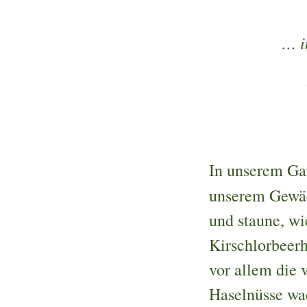
… i
In unserem Gar
unserem Gewäc
und staune, wi
Kirschlorbeer
vor allem die
Haselnüsse w