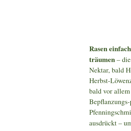
Rasen einfac
träumen
– di
Nektar, bald 
Herbst-Löwenz
bald vor allem
Bepflanzungs-
Pfenningschmid
ausdrückt – u