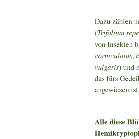
Dazu zählen n
Trifolium rep
(
von Insekten 
corniculatus
, 
vulgaris
) und 
das fürs Gedei
angewiesen is
Alle diese Bl
Hemikryptop