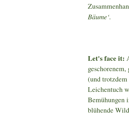
Zusammenhan
Bäume‘.
Let's face it:
A
geschorenem, g
(und trotzdem 
Leichentuch wi
Bemühungen in
blühende Wild