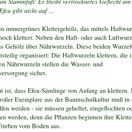
m Stammfuß: Es bleibt vertrocknetes Geflecht am
feu gibt nicht auf ...
ein immergrünes Klettergehölz, das mittels Haftwu
hoch klettert. Neben den Haft- oder auch Luftwur
as Gehölz über Nährwurzeln. Diese beiden Wurzel
itsteilig organisiert: Die Haftwurzeln klettern, di
n Nährwurzeln stellen die Wasser- und
versorgung sicher.
nt ist, dass Efeu-Sämlinge von Anfang an klettern.
roßer Exemplare aus der Baumschulkultur muß in 
fen werden - sie müssen geheftet, eingeflochten o
n werden, denn die Pflanzen beginnen ihre Klette
Trieben vom Boden aus.