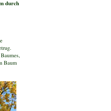
um durch
re
trug.
s Baumes,
eim Baum