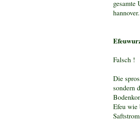
gesamte U
hannover
Efeuwurz
Falsch !
Die spros
sondern d
Bodenkon
Efeu wie 
Saftstrom