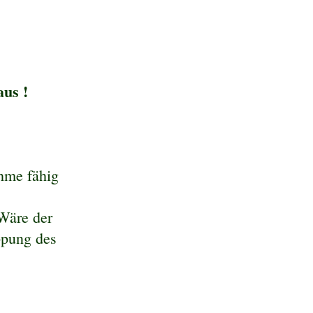
us !
hme fähig
Wäre der
ppung des