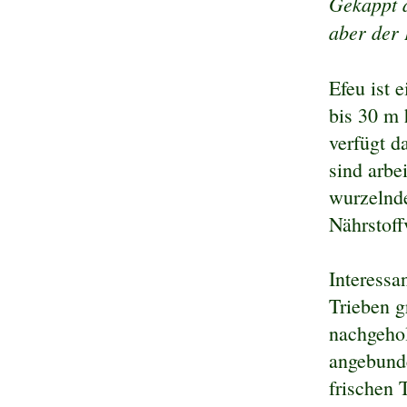
Gekappt a
aber der E
Efeu ist 
bis 30 m 
verfügt d
sind arbe
wurzelnde
Nährstoff
Interessa
Trieben g
nachgehol
angebunde
frischen 