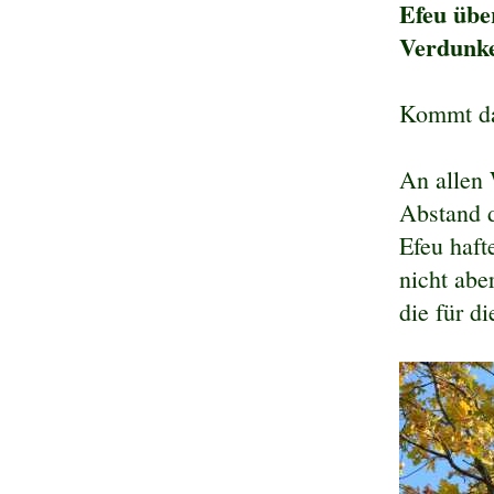
Efeu übe
Verdunke
Kommt dar
An allen 
Abstand d
Efeu haf
nicht abe
die für d