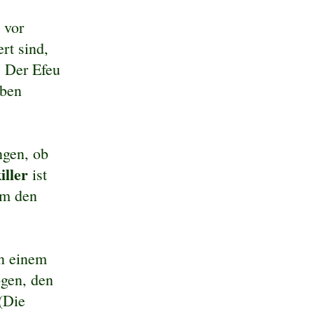
 vor
rt sind,
. Der Efeu
iben
ngen, ob
iller
ist
um den
en einem
gen, den
(Die