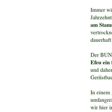
Immer wie
Jahrzehnt
am Stam
vertrockn
dauerhaft
Der BUND
Efeu ein
und daher
Gerüstbau
In einem 
umfangre
wir hier