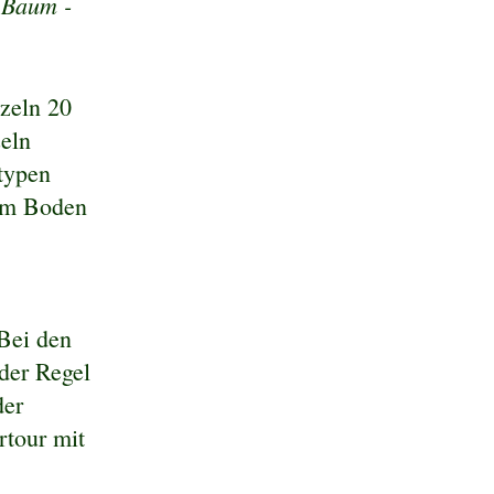
 Baum -
rzeln 20
zeln
typen
e im Boden
 Bei den
der Regel
der
rtour mit