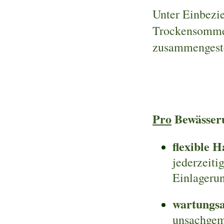
Unter Einbezi
Trockensommer
zusammengestel
Pro
Bewässer
flexible 
jederzeiti
Einlageru
wartungs
unsachgem