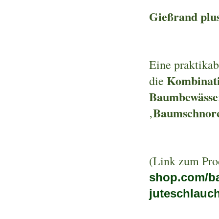
Gießrand plu
Eine praktika
Kombinati
die
Baumbewässe
Baumschnor
‚
(Link zum Pr
shop.com/ba
juteschlauc