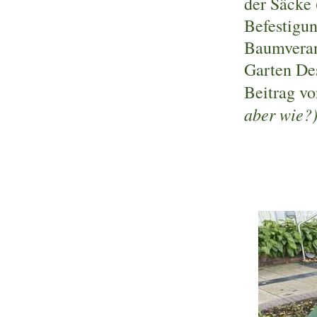
der Säcke
Befestigu
Baumveran
Garten De
Beitrag v
aber wie?