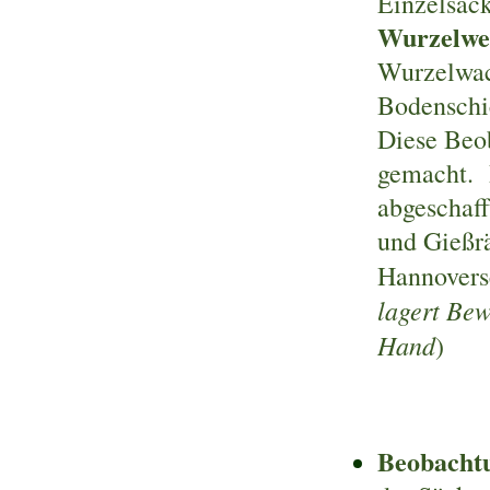
Einzelsäc
Wurzelw
Wurzelwach
Bodenschic
Diese Beo
gemacht. 
abgeschaf
und Gießr
Hannovers
lagert Be
Hand
)
Beobachtu