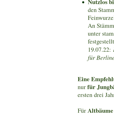
Nutzlos b
den Stam
Feinwurze
An Stämme
unter stam
festgestel
19.07.22:
für Berli
Eine Empfehlu
für Jung
nur
ersten drei Ja
Altbäume
Für