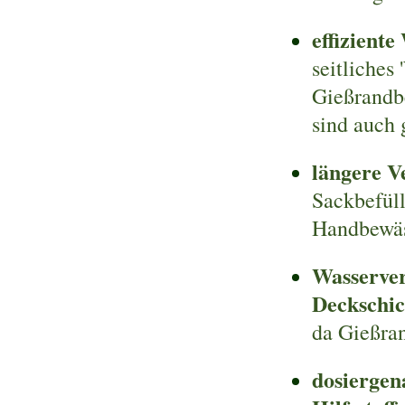
effizient
seitliches
Gießrandb
sind auch
längere V
Sackbefül
Handbewäs
Wasserver
Deckschic
da Gießran
dosiergen