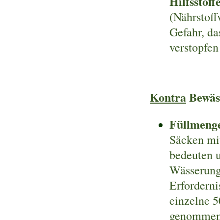
Hilfsstoff
(Nährstoff
Gefahr, da
verstopfen
Kontra
Bewäs
Füllmeng
Säcken mit
bedeuten 
Wässerun
Erforderni
einzelne 5
genommen 