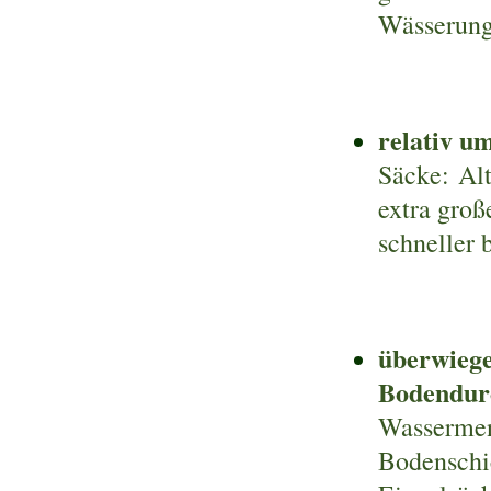
Wässerun
relativ u
Säcke:
Alt
extra groß
schneller 
überwiege
Bodendur
Wassermen
Bodenschi