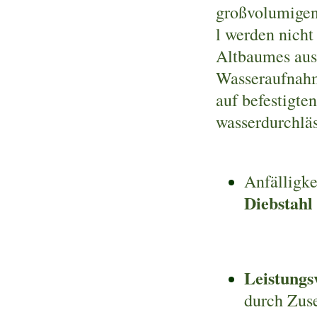
großvolumigen
l werden nich
Altbaumes ausg
Wasseraufnahm
auf befestigte
wasserdurchläs
Anfälligke
Diebstahl
Leistungs
durch Zus