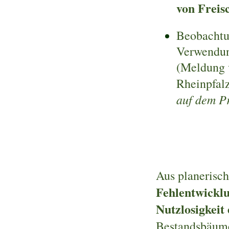
von Freis
Beobacht
Verwendung
(Meldung 
Rheinpfalz
auf dem P
Aus planerisch
Fehlentwickl
Nutzlosigkei
Bestandsbäum